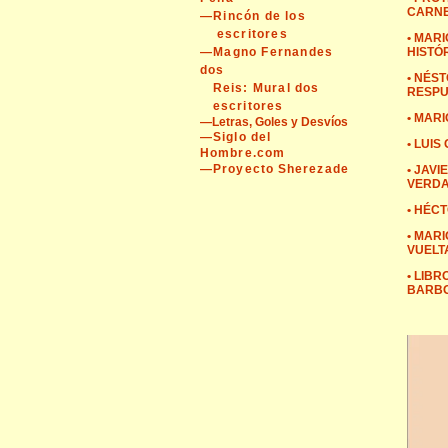
CARNE
—Rincón de los
escritores
• MARI
—Magno Fernandes
HISTÓ
dos
•
NÉST
Reis: Mural dos
RESPU
escritores
• MAR
—Letras, Goles y Desvíos
—Siglo del
•
LUIS
Hombre.com
—Proyecto Sherezade
• JAVI
VERD
• HÉC
•
MARI
VUELT
• LIB
BARBO