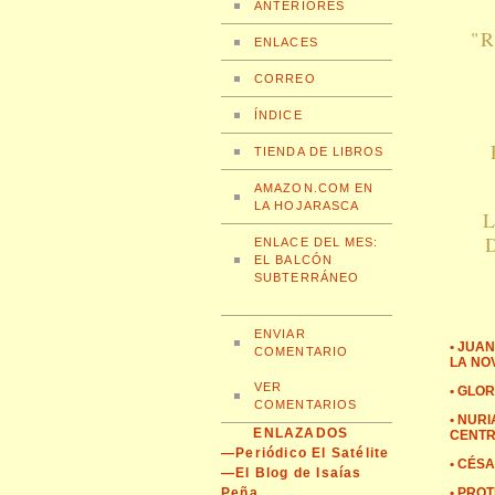
ANTERIORES
"
ENLACES
CORREO
ÍNDICE
TIENDA DE LIBROS
AMAZON.COM EN
LA HOJARASCA
ENLACE DEL MES:
EL BALCÓN
SUBTERRÁNEO
ENVIAR
• JUA
COMENTARIO
LA NO
VER
• GLO
COMENTARIOS
• NUR
ENLAZADOS
CENT
—Periódico El Satélite
• CÉS
—El Blog de Isaías
Peña
• PRO