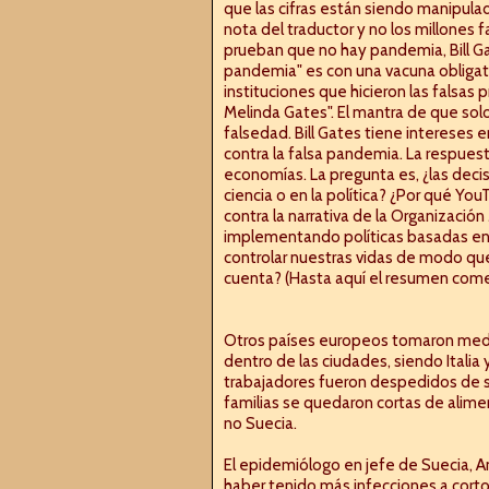
que las cifras están siendo manipul
nota del traductor y no los millones
prueban que no hay pandemia, Bill Gat
pandemia" es con una vacuna obligato
instituciones que hicieron las falsas 
Melinda Gates". El mantra de que sol
falsedad. Bill Gates tiene intereses
contra la falsa pandemia. La respuest
economías. La pregunta es, ¿las dec
ciencia o en la política? ¿Por qué Yo
contra la narrativa de la Organización
implementando políticas basadas en
controlar nuestras vidas de modo qu
cuenta? (Hasta aquí el resumen come
Otros países europeos tomaron medid
dentro de las ciudades, siendo Itali
trabajadores fueron despedidos de su
familias se quedaron cortas de alime
no Suecia.
El epidemiólogo en jefe de Suecia, An
haber tenido más infecciones a corto 