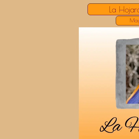
La Hojar
Ma