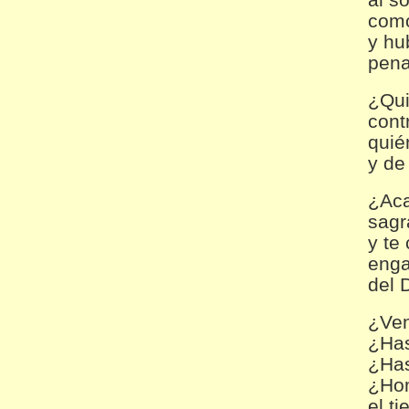
como
y hu
pena
¿Qu
contr
quié
y de
¿Aca
sagr
y te
enga
del 
¿Ven
¿Has
¿Has
¿Hom
el t