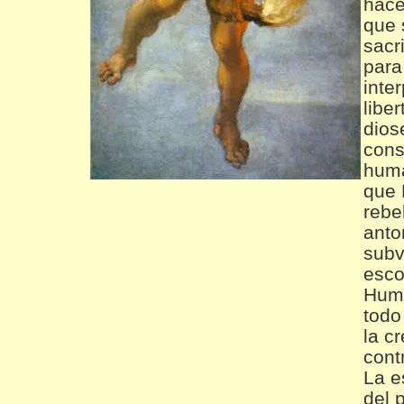
hace
que 
sacr
para
inte
libe
dios
cons
huma
que 
rebe
anto
subv
esco
Huma
todo
la c
cont
La e
del 