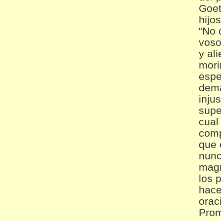
Goet
hijo
“No 
voso
y al
mori
espe
dema
inju
supe
cual
comp
que 
nunc
magn
los 
hace
orac
Prom