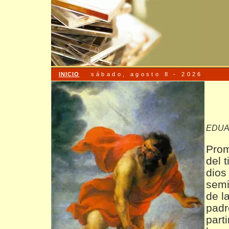
ali
INICIO
sábado, agosto 8 - 2026
SO
EDUA
Prom
del 
dios
semi
de l
padr
part