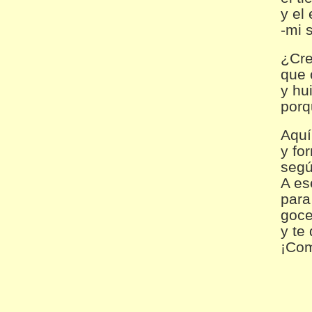
y el
-mi 
¿Cre
que 
y hui
porq
Aquí
y fo
segú
A es
para
goce
y te
¡Com