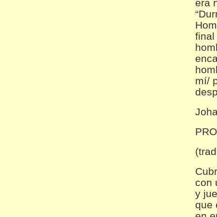
era 
“Dur
Homb
fina
homb
enca
homb
mí/ 
desp
Joha
PRO
(tra
Cubr
con 
y ju
que 
en e