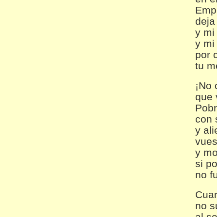
Empe
deja
y mi
y mi
por 
tu m
¡No 
que 
Pobr
con 
y al
vues
y mo
si p
no f
Cuan
no s
al so